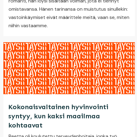
romahti, hän löysi sisältään voiman, jota ei tiennyt
omistavansa. Hänen tarinansa on muistutus sinullekin:
vastoinkäymiset eivät määrittele meitä, vaan se, miten
niihin vastaamme.
Kokonaisvaltainen hyvinvointi
syntyy, kun kaksi maailmaa
kohtaavat
Reetta oli koulutettu terveydenhoitaja, jonka työ