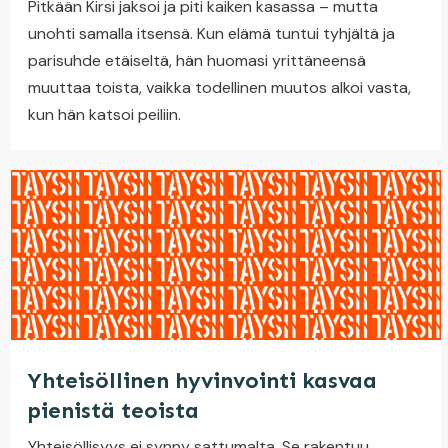
Pitkään Kirsi jaksoi ja piti kaiken kasassa – mutta
unohti samalla itsensä. Kun elämä tuntui tyhjältä ja
parisuhde etäiseltä, hän huomasi yrittäneensä
muuttaa toista, vaikka todellinen muutos alkoi vasta,
kun hän katsoi peiliin.
Yhteisöllinen hyvinvointi kasvaa
pienistä teoista
Yhteisöllisyys ei synny sattumalta. Se rakentuu