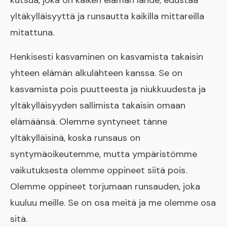
kutsua, joka on kaiken elämän lähde, edustaa
yltäkylläisyyttä ja runsautta kaikilla mittareilla
mitattuna.
Henkisesti kasvaminen on kasvamista takaisin
yhteen elämän alkulähteen kanssa. Se on
kasvamista pois puutteesta ja niukkuudesta ja
yltäkylläisyyden sallimista takaisin omaan
elämäänsä. Olemme syntyneet tänne
yltäkylläisinä, koska runsaus on
syntymäoikeutemme, mutta ympäristömme
vaikutuksesta olemme oppineet siitä pois.
Olemme oppineet torjumaan runsauden, joka
kuuluu meille. Se on osa meitä ja me olemme osa
sitä.