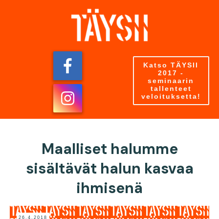
Katso TÄYSII
2017 -
seminaarin
tallenteet
veloituksetta!
Maalliset halumme
sisältävät halun kasvaa
ihmisenä
26.4.2018