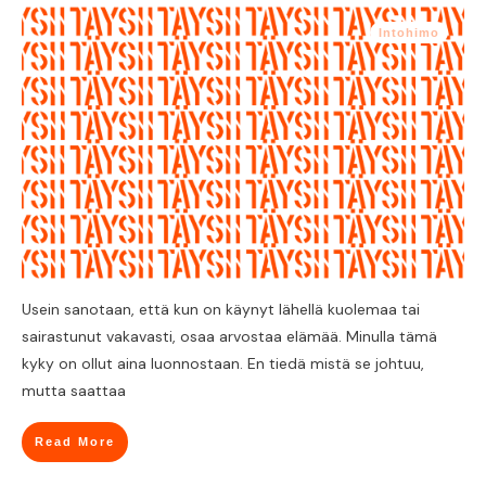
Intohimo
Usein sanotaan, että kun on käynyt lähellä kuolemaa tai
sairastunut vakavasti, osaa arvostaa elämää. Minulla tämä
kyky on ollut aina luonnostaan. En tiedä mistä se johtuu,
mutta saattaa
Read More