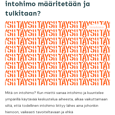
intohimo määritetään ja
tulkitaan?
Intohimo
Mitä on intohimo? Kun miettii sanaa intohimo ja kuuntelee
ympärillä käytävää keskustelua aiheesta, alkaa vaikuttamaan
siltä, että todellinen intohimo liittyy lähes aina johonkin
hienoon, vaikeasti tavoiteltavaan ja ehkä