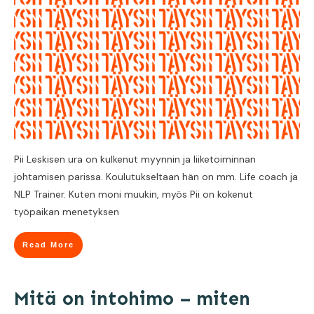
Pii Leskisen ura on kulkenut myynnin ja liiketoiminnan
johtamisen parissa. Koulutukseltaan hän on mm. Life coach ja
NLP Trainer. Kuten moni muukin, myös Pii on kokenut
työpaikan menetyksen
Read More
Mitä on intohimo – miten