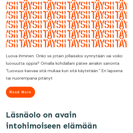
Luova ihminen. Onko se jotain jollaiseksi synnytään vai voiko
luovuutta oppia? Omalla kohdallani pätee ainakin sanonta
”Luovuus kasvaa sitä mukaa kun sitä käytetään.” En lapsena
tai nuorempana pitänyt
Read More
Läsnäolo on avain
intohimoiseen elämään