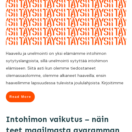
Haaveilu ja unelmointi on yksi elämämme intohimon
sytytyslangoista, sillä unelmointi sytyttää intohimon
elämiseen. Siitä asti kun olemme tiedostaneet
olemassaolomme, olemme alkaneet haaveilla; ensin
haaveilimme lapsuudessa tulevista joululahjoista. Kirjoitimme
Read More
Intohimon vaikutus – näin
teet maailmasta avaramman