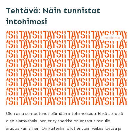
Tehtävä: Näin tunnistat
intohimosi
Intohimo
Olen aina suhtautunut elämään intohimoisesti. Ehkä se, että
olen elämyshakuinen erityisherkkä on antanut minulle
aitiopaikan siihen. On kuitenkin ollut erittäin vaikea löytää ja