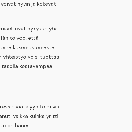
voivat hyvin ja kokevat
hmiset ovat nykyään yhä
Hän toivoo, että
sen oma kokemus omasta
n yhteistyö voisi tuottaa
n tasolla kestävämpää
tressinsäätelyyn toimivia
ut, vaikka kuinka yritti.
nto on hänen