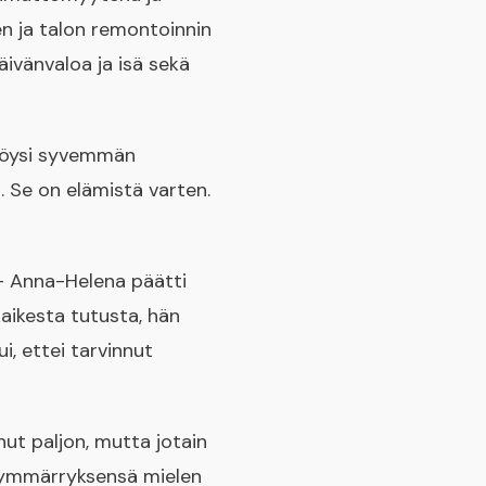
en ja talon remontoinnin
ivänvaloa ja isä sekä
 löysi syvemmän
. Se on elämistä varten.
t – Anna-Helena päätti
kaikesta tutusta, hän
i, ettei tarvinnut
nut paljon, mutta jotain
en ymmärryksensä mielen