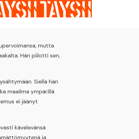
 supervoimansa, mutta
kalta. Hän piilotti sen,
pysähtymään. Siellä hän
kka maailma ympärillä
okemus ei jäänyt
vasti kävelevänsä
ttämättömyytenä ja