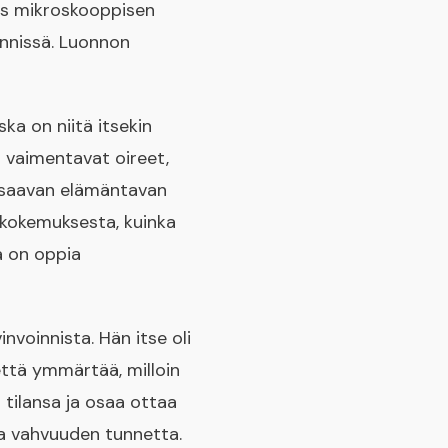
es mikroskooppisen
ynnissä. Luonnon
ka on niitä itsekin
a vaimentavat oireet,
essaavan elämäntavan
ä kokemuksesta, kuinka
a on oppia
voinnista. Hän itse oli
että ymmärtää, milloin
tilansa ja osaa ottaa
ja vahvuuden tunnetta.