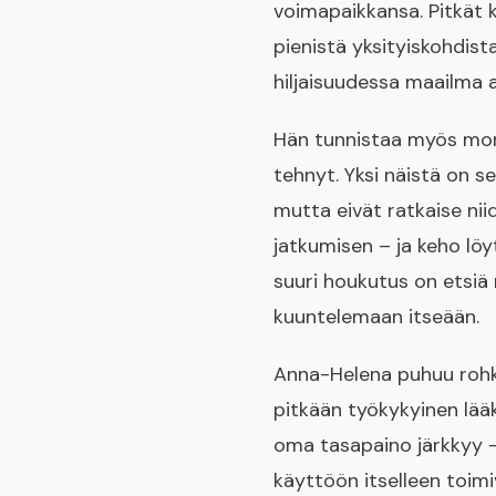
voimapaikkansa. Pitkät 
pienistä yksityiskohdist
hiljaisuudessa maailma a
Hän tunnistaa myös monia
tehnyt. Yksi näistä on s
mutta eivät ratkaise ni
jatkumisen – ja keho löy
suuri houkutus on etsi
kuuntelemaan itseään.
Anna-Helena puhuu rohke
pitkään työkykyinen lääk
oma tasapaino järkkyy –
käyttöön itselleen toim