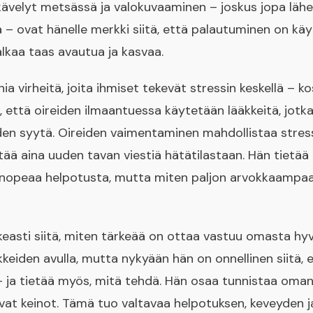
kävelyt metsässä ja valokuvaaminen – joskus jopa läh
a – ovat hänelle merkki siitä, että palautuminen on kä
lkaa taas avautua ja kasvaa.
 virheitä, joita ihmiset tekevät stressin keskellä – kos
e, että oireiden ilmaantuessa käytetään lääkkeitä, jotk
iden syytä. Oireiden vaimentaminen mahdollistaa str
tää aina uuden tavan viestiä hätätilastaan. Hän tietä
ä nopeaa helpotusta, mutta miten paljon arvokkaampa
asti siitä, miten tärkeää on ottaa vastuu omasta hyvin
keiden avulla, mutta nykyään hän on onnellinen siitä, 
 ja tietää myös, mitä tehdä. Hän osaa tunnistaa oman 
ivat keinot. Tämä tuo valtavaa helpotuksen, keveyden 