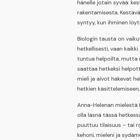
hänelle jotain syvää: ke
rakentamisesta. Kestävä 
syntyy, kun ihminen löytä
Biologin tausta on vaiku
hetkellisesti, vaan kaikk
tuntua helpoilta, mutta
saattaa hetkeksi helpott
mieli ja aivot hakevat h
hetkien käsittelemiseen,
Anna-Helenan mielestä k
olla läsnä tässä hetkessä
puuttuu tilaisuus – tai 
kehoni, mieleni ja sydäme