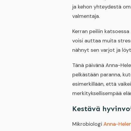
ja kehon yhteydestä oma
valmentaja.
Kerran peiliin katsoessa
voisi auttaa muita stres
nähnyt sen varjot ja löy
Tänä päivänä Anna-Helen
pelkästään paranna, kute
esimerkillään, että vaik
merkityksellisempää el
Kestävä hyvinvoi
Mikrobiologi
Anna-Helen