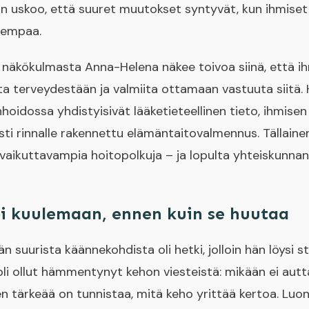
 uskoo, että suuret muutokset syntyvät, kun ihmiset 
rempaa.
n näkökulmasta Anna-Helena näkee toivoa siinä, että i
 terveydestään ja valmiita ottamaan vastuuta siitä. 
hoidossa yhdistyisivät lääketieteellinen tieto, ihmi
ti rinnalle rakennettu elämäntaitovalmennus. Tällaine
 vaikuttavampia hoitopolkuja – ja lopulta yhteiskunna
pi kuulemaan, ennen kuin se huutaa
 suurista käännekohdista oli hetki, jolloin hän löysi s
li ollut hämmentynyt kehon viesteistä: mikään ei auttan
 tärkeää on tunnistaa, mitä keho yrittää kertoa. Luo