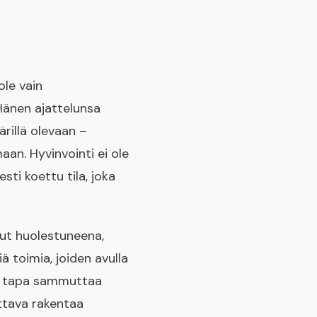
ole vain
 Hänen ajattelunsa
rillä olevaan –
aan. Hyvinvointi ei ole
sti koettu tila, joka
ut huolestuneena,
iä toimia, joiden avulla
nen tapa sammuttaa
lettava rakentaa