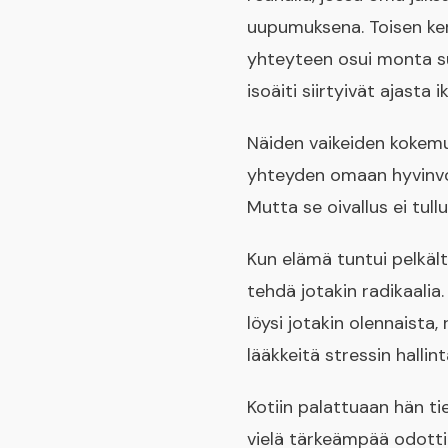
uupumuksena. Toisen kerr
yhteyteen osui monta su
isoäiti siirtyivät ajasta 
Näiden vaikeiden kokem
yhteyden omaan hyvinvoin
Mutta se oivallus ei tullu
Kun elämä tuntui pelkält
tehdä jotakin radikaalia
löysi jotakin olennaista
lääkkeitä stressin hallin
Kotiin palattuaan hän tie
vielä tärkeämpää odotti.