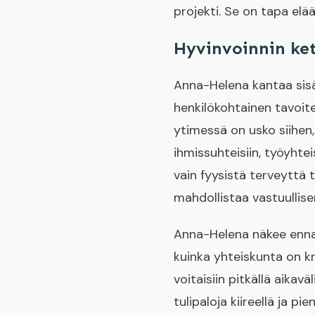
projekti. Se on tapa elää
Hyvinvoinnin ket
Anna-Helena kantaa sisäll
henkilökohtainen tavoite
ytimessä on usko siihen,
ihmissuhteisiin, työyhtei
vain fyysistä terveyttä t
mahdollistaa vastuullis
Anna-Helena näkee enna
kuinka yhteiskunta on kri
voitaisiin pitkällä aik
tulipaloja kiireellä ja pi