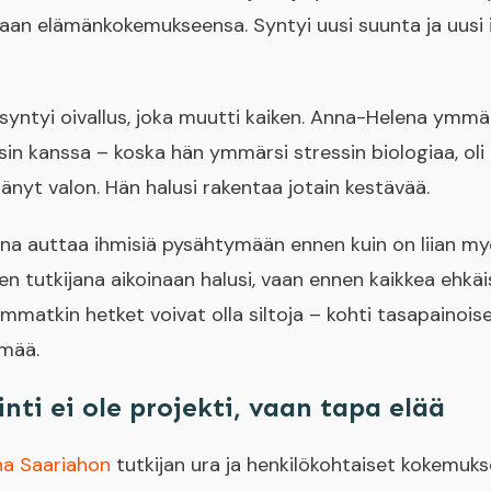
an elämänkokemukseensa. Syntyi uusi suunta ja uusi id
 syntyi oivallus, joka muutti kaiken. Anna-Helena ymmär
sin kanssa – koska hän ymmärsi stressin biologiaa, oli i
tänyt valon. Hän halusi rakentaa jotain kestävää.
a auttaa ihmisiä pysähtymään ennen kuin on liian myö
n tutkijana aikoinaan halusi, vaan ennen kaikkea ehkä
eimmatkin hetket voivat olla siltoja – kohti tasapainoi
ämää.
nti ei ole projekti, vaan tapa elää
a Saariahon
tutkijan ura ja henkilökohtaiset kokemuk