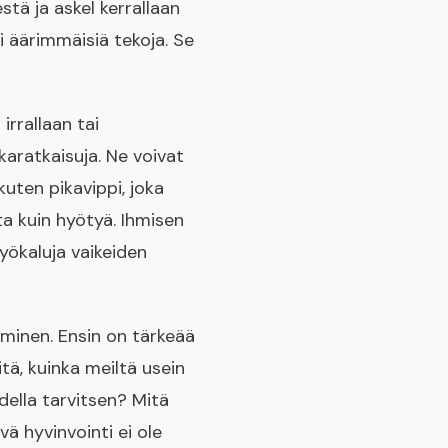
tä ja askel kerrallaan
i äärimmäisiä tekoja. Se
rrallaan tai
karatkaisuja. Ne voivat
uten pikavippi, joka
ta kuin hyötyä. Ihmisen
yökaluja vaikeiden
minen. Ensin on tärkeää
itä, kuinka meiltä usein
della tarvitsen? Mitä
vä hyvinvointi ei ole