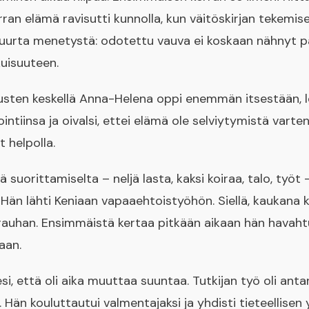
an elämä ravisutti kunnolla, kun väitöskirjan tekemis
urta menetystä: odotettu vauva ei koskaan nähnyt pä
ikuisuuteen.
usten keskellä Anna-Helena oppi enemmän itsestään,
tiinsa ja oivalsi, ettei elämä ole selviytymistä varten
t helpolla.
ä suorittamiselta – neljä lasta, kaksi koiraa, talo, työ
. Hän lähti Keniaan vapaaehtoistyöhön. Siellä, kaukana 
, rauhan. Ensimmäistä kertaa pitkään aikaan hän havahtu
taan.
si, että oli aika muuttaa suuntaa. Tutkijan työ oli anta
 Hän kouluttautui valmentajaksi ja yhdisti tieteellis