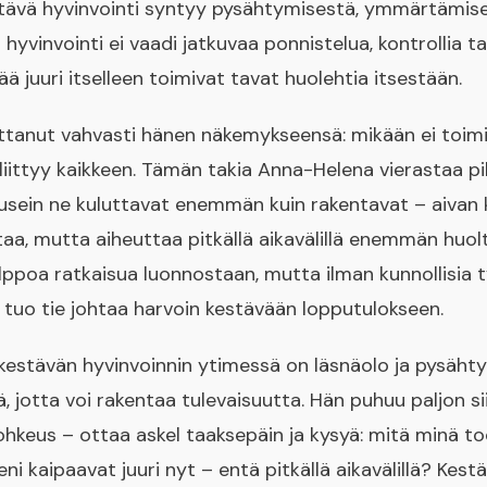
stävä hyvinvointi syntyy pysähtymisestä, ymmärtämises
hyvinvointi ei vaadi jatkuvaa ponnistelua, kontrollia ta
ä juuri itselleen toimivat tavat huolehtia itsestään.
ttanut vahvasti hänen näkemykseensä: mikään ei toimi i
i liittyy kaikkeen. Tämän takia Anna-Helena vierastaa pi
 usein ne kuluttavat enemmän kuin rakentavat – aivan k
aa, mutta aiheuttaa pitkällä aikavälillä enemmän huol
elppoa ratkaisua luonnostaan, mutta ilman kunnollisia t
 tuo tie johtaa harvoin kestävään lopputulokseen.
estävän hyvinvoinnin ytimessä on läsnäolo ja pysähty
, jotta voi rakentaa tulevaisuutta. Hän puhuu paljon si
rohkeus – ottaa askel taaksepäin ja kysyä: mitä minä to
ni kaipaavat juuri nyt – entä pitkällä aikavälillä? Kestä