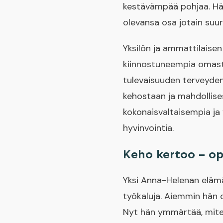
kestävämpää pohjaa. Hän
olevansa osa jotain suu
Yksilön ja ammattilaise
kiinnostuneempia omasta
tulevaisuuden terveyden
kehostaan ja mahdollises
kokonaisvaltaisempia ja
hyvinvointia.
Keho kertoo – o
Yksi Anna-Helenan elämän
työkaluja. Aiemmin hän o
Nyt hän ymmärtää, miten