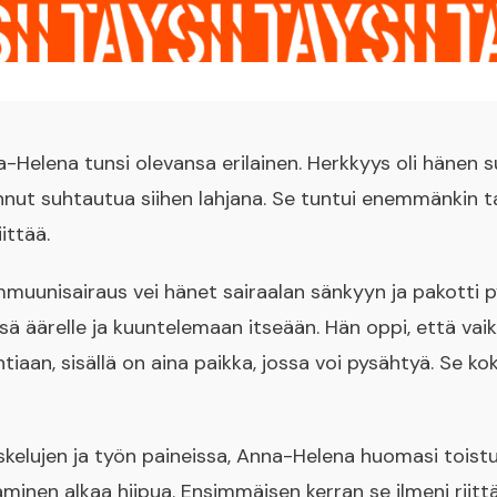
-Helena tunsi olevansa erilainen. Herkkyys oli hänen
nnut suhtautua siihen lahjana. Se tuntui enemmänkin taa
ittää.
mmuunisairaus vei hänet sairaalan sänkyyn ja pakotti 
ä äärelle ja kuuntelemaan itseään. Hän oppi, että vai
tiaan, sisällä on aina paikka, jossa voi pysähtyä. Se k
elujen ja työn paineissa, Anna-Helena huomasi toistu
saminen alkaa hiipua. Ensimmäisen kerran se ilmeni rii