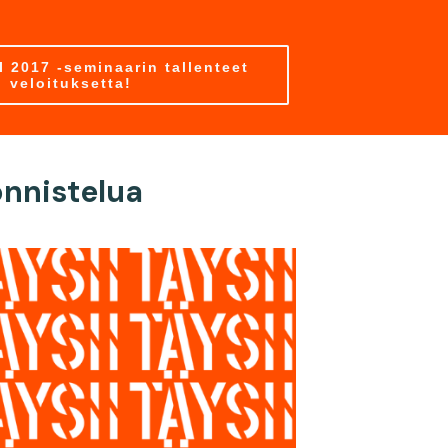
 2017 -seminaarin tallenteet
veloituksetta!
onnistelua