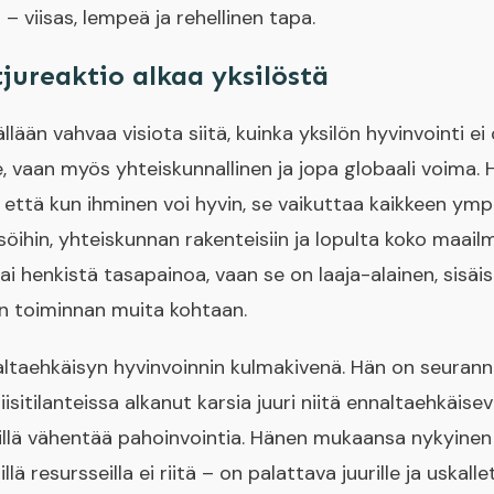
 – viisas, lempeä ja rehellinen tapa.
jureaktio alkaa yksilöstä
ään vahvaa visiota siitä, kuinka yksilön hyvinvointi ei 
, vaan myös yhteiskunnallinen ja jopa globaali voima.
 että kun ihminen voi hyvin, se vaikuttaa kaikkeen ympä
söihin, yhteiskunnan rakenteisiin ja lopulta koko maailm
ai henkistä tasapainoa, vaan se on laaja-alainen, sisäise
en toiminnan muita kohtaan.
ltaehkäisyn hyvinvoinnin kulmakivenä. Hän on seurann
isitilanteissa alkanut karsia juuri niitä ennaltaehkäisev
avälillä vähentää pahoinvointia. Hänen mukaansa nykyi
enillä resursseilla ei riitä – on palattava juurille ja uskal