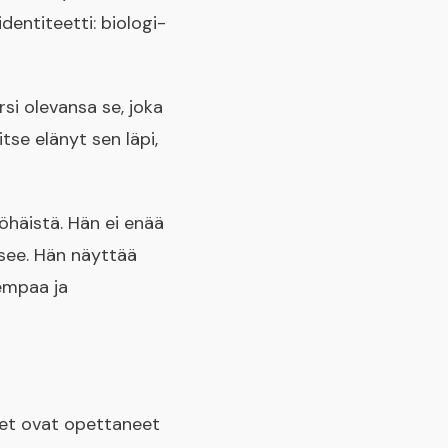
entiteetti: biologi-
si olevansa se, joka
tse elänyt sen läpi,
häistä. Hän ei enää
isee. Hän näyttää
sempaa ja
set ovat opettaneet