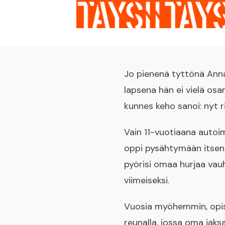
Jo pienenä tyttönä Anna
lapsena hän ei vielä osa
kunnes keho sanoi: nyt ri
Vain 11-vuotiaana autoi
oppi pysähtymään itsens
pyörisi omaa hurjaa vauh
viimeiseksi.
Vuosia myöhemmin, opisk
reunalla, jossa oma jak