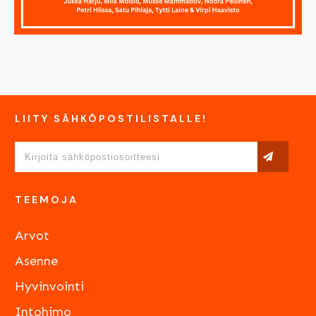
LIITY SÄHKÖPOSTILISTALLE!
TEEMOJA
Arvot
Asenne
Hyvinvointi
Intohimo