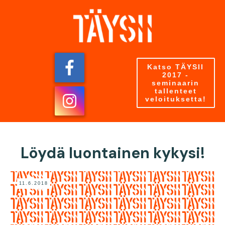
Katso TÄYSII
2017 -
seminaarin
tallenteet
veloituksetta!
Löydä luontainen kykysi!
11.6.2018