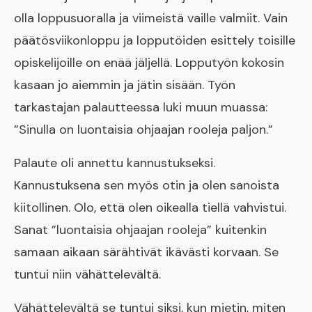
olla loppusuoralla ja viimeistä vaille valmiit. Vain
päätösviikonloppu ja lopputöiden esittely toisille
opiskelijoille on enää jäljellä. Lopputyön kokosin
kasaan jo aiemmin ja jätin sisään. Työn
tarkastajan palautteessa luki muun muassa:
”Sinulla on luontaisia ohjaajan rooleja paljon.”
Palaute oli annettu kannustukseksi.
Kannustuksena sen myös otin ja olen sanoista
kiitollinen. Olo, että olen oikealla tiellä vahvistui.
Sanat ”luontaisia ohjaajan rooleja” kuitenkin
samaan aikaan särähtivät ikävästi korvaan. Se
tuntui niin vähättelevältä.
Vähättelevältä se tuntui siksi, kun mietin, miten