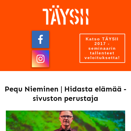
Katso TÄYSII
2017 -
seminaarin
tallenteet
veloituksetta!
Pequ Nieminen | Hidasta elämää -
sivuston perustaja