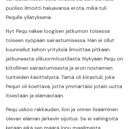
puoliso ilmoitti haluavansa erota, mikä tuli
Pequlle yllätyksenä.
Nyt Pequ näkee loogisen jatkumon toisessa
toiseen syöpään sairastumisessa. Hän ei ollut
kuunnellut kehon yrityksiä ilmoittaa pitkään
jatkuneesta ylikuormitustilasta. Nykyään Pequ on
kiitollinen sairastumisesta ja eron nostamien
tunteiden käsittelystä. Tämä oli kiirastuli, joka
Pequn oli koettava, jotta ymmärtäisi jotain uutta
itsestään ja elämästään.
Pequ uskoo rakkauden, ilon ja onnen lisääminen
olevan elämän järkevin sijoitus. Se ei vahingoita
ketään eikä sen määrä lopu maailmasta.