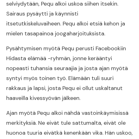
selviydytään, Pequ alkoi uskoa siihen itsekin.
Sairaus pysäytti ja käynnisti
itsetutkiskeluvaiheen. Pequ alkoi etsiä kehon ja
mielen tasapainoa joogaharjoituksista.
Pysähtymisen myötä Pequ perusti Facebookiin
Hidasta elämää -ryhmän, jonne kerääntyi
nopeasti tuhansia seuraajia ja josta ajan myötä
syntyi myös toinen työ. Elämään tuli suuri
rakkaus ja lapsi, josta Pequ ei ollut uskaltanut
haaveilla kivessyövän jälkeen.
Ajan myötä Pequ alkoi nähdä vastoinkäymisissä
merkityksiä. Ne eivät tule sattumalta, eivät ole
huonoa tuuria eivätkä kenenkään vika. Hän uskoo,