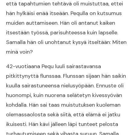
että tapahtumien tehtävä oli muistuttaa, ettei
hän hylkäisi enää itseään. Pequlla on kutsumus
muiden auttamiseen. Hän oli antanut kaiken
itsestään työssä, parisuhteessa kuin lapselle.
Samalla hän oli unohtanut kysyä itseltään: Miten
minä voin?
42-vuotiaana Pequ luuli sairastavansa
pitkittynyttä flunssaa. Flunssan sijaan hän saikin
kuulla sairastuneensa nielusyöpään. Ennuste oli
huonompi, kuin nuorena selätetyn kivessyövän
kohdalla. Hän sai taas muistutuksen kuoleman
olemassaolosta sekä siitä, että elämä ei jatku
ikuisesti. Hän kävi jälleen läpi tunteet pelosta
turhautumiseen sekä vihasta suruun. Samalla