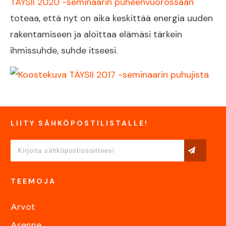
TÄYSII 2020 -seminaarin puheenvuorossaan
toteaa, että nyt on aika keskittää energia uuden
rakentamiseen ja aloittaa elämäsi tärkein
ihmissuhde, suhde itseesi.
LIITY SÄHKÖPOSTILISTALLE!
TEEMOJA
Arvot
Asenne