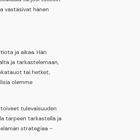
tka vastasivat hänen
tiota ja aikaa. Hän
lta ja tarkastelemaan,
okatauot tai hetket,
llisia olemme
toiveet tulevaisuuden
la tarpeen tarkastella ja
n elämän strategiaa –