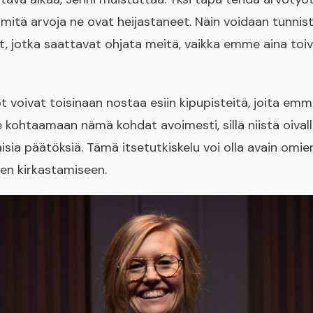
, mitä arvoja ne ovat heijastaneet. Näin voidaan tunni
 jotka saattavat ohjata meitä, vaikka emme aina toivo
voivat toisinaan nostaa esiin kipupisteitä, joita em
e kohtaamaan nämä kohdat avoimesti, sillä niistä oival
sia päätöksiä. Tämä itsetutkiskelu voi olla avain omien
en kirkastamiseen.