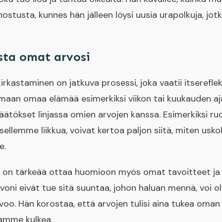
nnostusta, kunnes hän jälleen löysi uusia urapolkuja, jo
sta omat arvosi
rkastaminen on jatkuva prosessi, joka vaatii itsereflek
maan omaa elämää esimerkiksi viikon tai kuukauden aja
ätökset linjassa omien arvojen kanssa. Esimerkiksi ru
sellemme liikkua, voivat kertoa paljon siitä, miten usko
e.
 on tärkeää ottaa huomioon myös omat tavoitteet ja 
voni eivät tue sitä suuntaa, johon haluan mennä, voi ol
voo. Hän korostaa, että arvojen tulisi aina tukea oma
uamme kulkea.