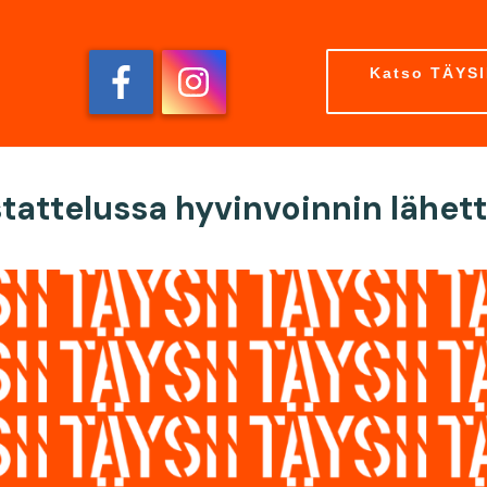
Katso TÄYSII
tattelussa hyvinvoinnin lähetti