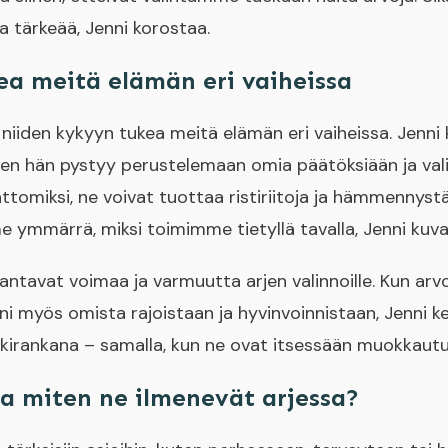
a tärkeää, Jenni korostaa.
ea meitä elämän eri vaiheissa
iiden kykyyn tukea meitä elämän eri vaiheissa. Jenni 
ojaten hän pystyy perustelemaan omia päätöksiään ja vali
tomiksi, ne voivat tuottaa ristiriitoja ja hämmennystä
 ymmärrä, miksi toimimme tietyllä tavalla, Jenni kuvai
 antavat voimaa ja varmuutta arjen valinnoille. Kun arvo
i myös omista rajoistaan ja hyvinvoinnistaan, Jenni k
kirankana – samalla, kun ne ovat itsessään muokkautuv
ja miten ne ilmenevät arjessa?