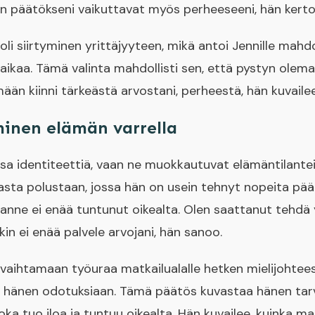
ten päätökseni vaikuttavat myös perheeseeni, hän kerto
oli siirtyminen yrittäjyyteen, mikä antoi Jennille mahd
 aikaa. Tämä valinta mahdollisti sen, että pystyn ol
ään kiinni tärkeästä arvostani, perheestä, hän kuvailee
inen elämän varrella
osa identiteettiä, vaan ne muokkautuvat elämäntilant
sta polustaan, jossa hän on usein tehnyt nopeita päät
anne ei enää tuntunut oikealta. Olen saattanut tehdä y
in ei enää palvele arvojani, hän sanoo.
 vaihtamaan työuraa matkailualalle hetken mielijohtee
t hänen odotuksiaan. Tämä päätös kuvastaa hänen tar
a tuo iloa ja tuntuu oikealta. Hän kuvailee, kuinka mat