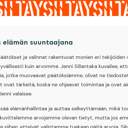
s elämän suuntaajana
ökset ja valinnat rakentuvat monien eri tekijöiden 
yvällisesti kuin arvomme. Jenni Sillantaka kuvailee, et
, jotka muovaavat päätöksiämme, olivat ne tiedostet
 ovat tärkeitä, koska ne ohjaavat toimintaa ja ovat ai
enni valaisee.
sää elämänhallintaa ja auttaa selkeyttämään, mikä tod
 kuvittelemme arvojemme olevan tietyt, mutta jos em
 siihen, etteivät valintamme tuekaan näitä arvoja. Sik