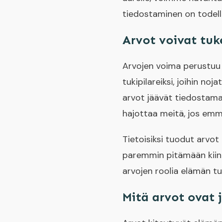
tiedostaminen on todell
Arvot voivat tuk
Arvojen voima perustuu n
tukipilareiksi, joihin n
arvot jäävät tiedostamat
hajottaa meitä, jos emme
Tietoisiksi tuodut arvot
paremmin pitämään kiinn
arvojen roolia elämän tu
Mitä arvot ovat 