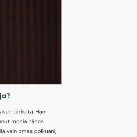
ja?
yisen tärkeitä. Hän
jannut monia hänen
ella vain omaa polkuani,