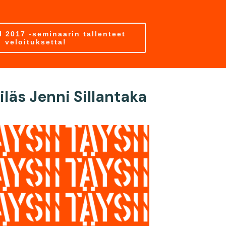
 2017 -seminaarin tallenteet
veloituksetta!
läs Jenni Sillantaka