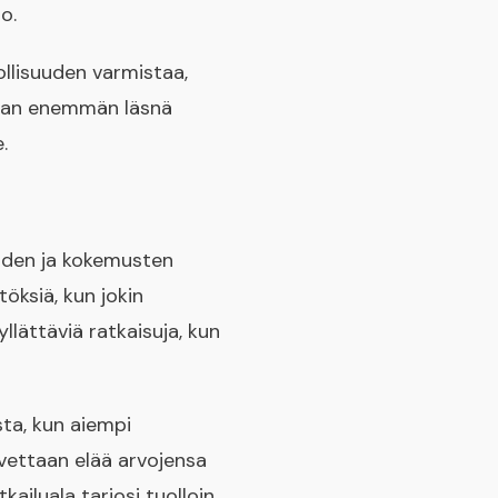
o.
ollisuuden varmistaa,
emaan enemmän läsnä
.
eiden ja kokemusten
öksiä, kun jokin
llättäviä ratkaisuja, kun
sta, kun aiempi
vettaan elää arvojensa
kailuala tarjosi tuolloin