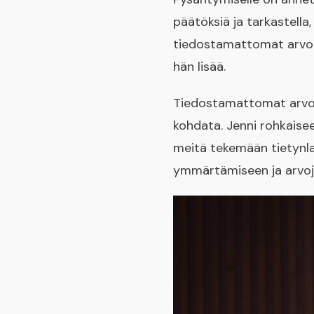
päätöksiä ja tarkastella
tiedostamattomat arvot,
hän lisää.
Tiedostamattomat arvot 
kohdata. Jenni rohkaise
meitä tekemään tietynlai
ymmärtämiseen ja arvoj