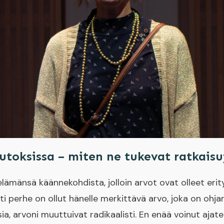
toksissa – miten ne tukevat ratkaisu
lämänsä käännekohdista, jolloin arvot ovat olleet erit
sti perhe on ollut hänelle merkittävä arvo, joka on oh
sia, arvoni muuttuivat radikaalisti. En enää voinut ajat