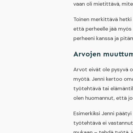
vaan oli mietittävä, mi
Toinen merkittävä hetki 
että perheelle jää myös
perheeni kanssa ja pitäm
Arvojen muuttum
Arvot eivät ole pysyvä 
myötä. Jenni kertoo oma
työtehtävä tai elämäntil
olen huomannut, että jok
Esimerkiksi Jenni päätyi
työtehtävä ei vastannu
mukaan – tehdä työtä, jok