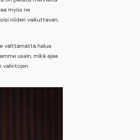
staa myös ne
isi niiden vaikuttavan,
me välttämättä halua
lamme usein, mikä ajaa
 valintojen