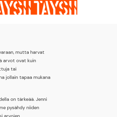
varaan, mutta harvat
tä arvot ovat kuin
tuja tai
na jollain tapaa mukana
ella on tärkeää. Jenni
me pysähdy niiden
si arvojen