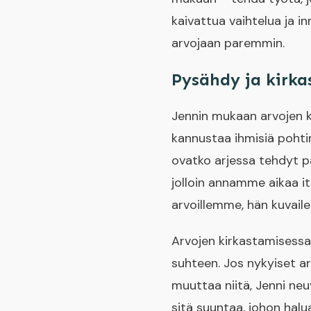
kaivattua vaihtelua ja i
arvojaan paremmin.
Pysähdy ja kirka
Jennin mukaan arvojen ki
kannustaa ihmisiä pohti
ovatko arjessa tehdyt pä
jolloin annamme aikaa it
arvoillemme, hän kuvaile
Arvojen kirkastamisessa
suhteen. Jos nykyiset ar
muuttaa niitä, Jenni neu
sitä suuntaa, johon hal