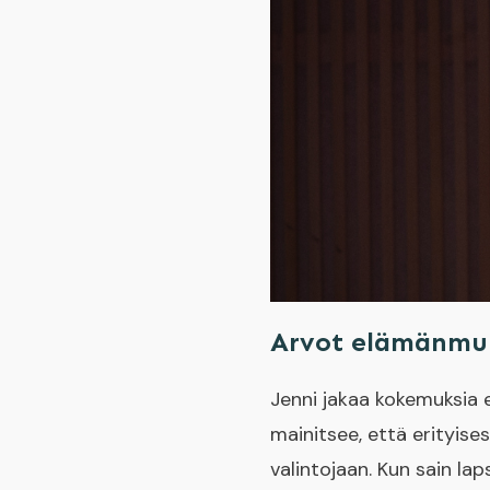
Arvot elämänmuu
Jenni jakaa kokemuksia e
mainitsee, että erityise
valintojaan. Kun sain lap