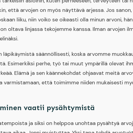
tärkeisiin asioihin, kuten perheeseen, terveyteen tai h
in, että arvojen on myös näyttävä arjessa. Jos sanon,
skaan liiku, niin voiko se oikeasti olla minun arvoni, h
n on oltava linjassa tekojemme kanssa. Ilman arvojen 
linäksi.
en läpikäymistä säännöllisesti, koska arvomme muokka
 Esimerkiksi perhe, työ tai muut ympärillä olevat ihm
ärkeää. Elämä ja sen käännekohdat ohjaavat meitä arvov
taa varmistamaan, että toimimme niiden mukaisesti m
aminen vaatii pysähtymistä
empoista ja siksi on helppoa unohtaa pysähtyä arvoje
tava aikaa, Jenni muistuttaa. Yksi tapa tehdä arvotyö