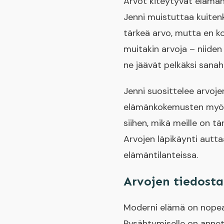
Arvot kiteytyvät elämän 
Jenni muistuttaa kuitenk
tärkeä arvo, mutta en ko
muitakin arvoja – niide
ne jäävät pelkäksi sanahe
Jenni suosittelee arvoj
elämänkokemusten myötä.
siihen, mikä meille on t
Arvojen läpikäynti aut
elämäntilanteissa.
Arvojen tiedost
Moderni elämä on nopeat
Pysähtymiselle on annet