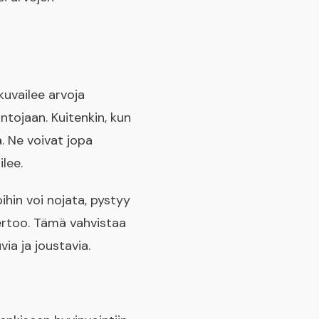
kuvailee arvoja
ntojaan. Kuitenkin, kun
. Ne voivat jopa
lee.
ihin voi nojata, pystyy
ertoo. Tämä vahvistaa
ia ja joustavia.