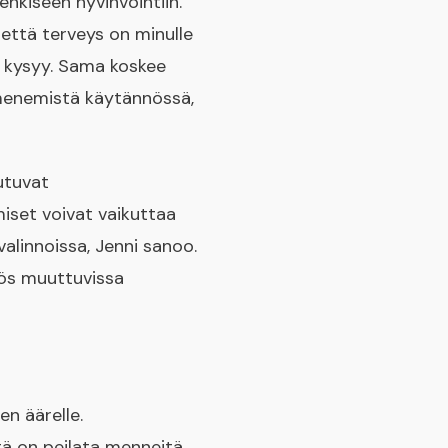
enkiseen hyvinvointiin.
 että terveys on minulle
än kysyy. Sama koskee
ilmenemistä käytännössä,
utuvat
iset voivat vaikuttaa
alinnoissa, Jenni sanoo.
yös muuttuvissa
n äärelle.
tä on peilata menneitä