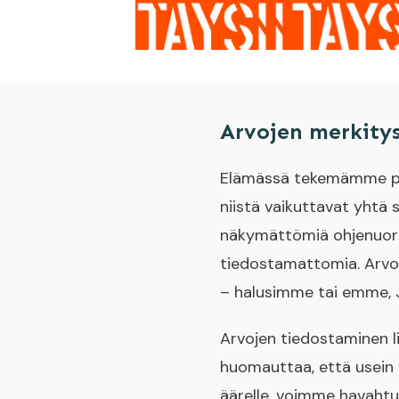
Arvojen merkity
Elämässä tekemämme päät
niistä vaikuttavat yhtä s
näkymättömiä ohjenuoria
tiedostamattomia. Arvot
– halusimme tai emme, J
Arvojen tiedostaminen li
huomauttaa, että usein
äärelle, voimme havahtua