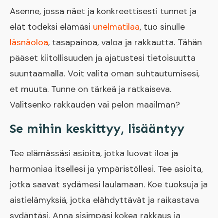
Asenne, jossa näet ja konkreettisesti tunnet ja
elät todeksi elämäsi
unelmatilaa
, tuo sinulle
läsnäoloa
, tasapainoa, valoa ja rakkautta. Tähän
pääset kiitollisuuden ja ajatustesi tietoisuutta
suuntaamalla. Voit valita oman suhtautumisesi,
et muuta. Tunne on tärkeä ja ratkaiseva.
Valitsenko rakkauden vai pelon maailman?
Se mihin keskittyy, lisääntyy
Tee elämässäsi asioita, jotka luovat iloa ja
harmoniaa itsellesi ja ympäristöllesi. Tee asioita,
jotka saavat sydämesi laulamaan. Koe tuoksuja ja
aistielämyksiä, jotka elähdyttävät ja raikastava
sydäntäsi. Anna sisimpäsi kokea rakkaus ja