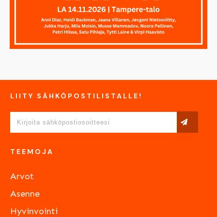
LIITY SÄHKÖPOSTILISTALLE!
TEEMOJA
Arvot
Asenne
Hyvinvointi