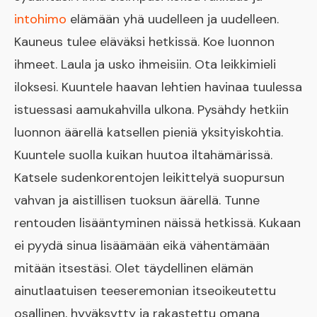
intohimo
elämään yhä uudelleen ja uudelleen.
Kauneus tulee eläväksi hetkissä. Koe luonnon
ihmeet. Laula ja usko ihmeisiin. Ota leikkimieli
iloksesi. Kuuntele haavan lehtien havinaa tuulessa
istuessasi aamukahvilla ulkona. Pysähdy hetkiin
luonnon äärellä katsellen pieniä yksityiskohtia.
Kuuntele suolla kuikan huutoa iltahämärissä.
Katsele sudenkorentojen leikittelyä suopursun
vahvan ja aistillisen tuoksun äärellä. Tunne
rentouden lisääntyminen näissä hetkissä. Kukaan
ei pyydä sinua lisäämään eikä vähentämään
mitään itsestäsi. Olet täydellinen elämän
ainutlaatuisen teeseremonian itseoikeutettu
osallinen, hyväksytty ja rakastettu omana