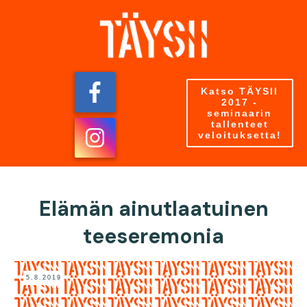
Katso TÄYSII
2017 -
seminaarin
tallenteet
veloituksetta!
Elämän ainutlaatuinen
teeseremonia
5.8.2019