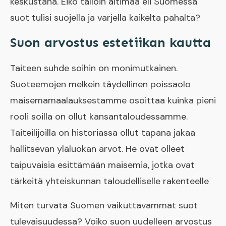
keskustana. Eikö tällöin äitimaa eli Suomessa
suot tulisi suojella ja varjella kaikelta pahalta?
Suon arvostus estetiikan kautta
Taiteen suhde soihin on monimutkainen.
Suoteemojen melkein täydellinen poissaolo
maisemamaalauksestamme osoittaa kuinka pieni
rooli soilla on ollut kansantaloudessamme.
Taiteilijoilla on historiassa ollut tapana jakaa
hallitsevan yläluokan arvot. He ovat olleet
taipuvaisia esittämään maisemia, jotka ovat
tärkeitä yhteiskunnan taloudelliselle rakenteelle
Miten turvata Suomen vaikuttavammat suot
tulevaisuudessa? Voiko suon uudelleen arvostus