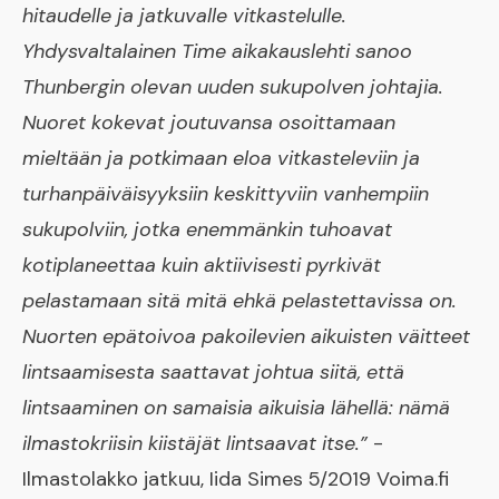
hitaudelle ja jatkuvalle vitkastelulle.
Yhdysvaltalainen Time aikakauslehti sanoo
Thunbergin olevan uuden sukupolven johtajia.
Nuoret kokevat joutuvansa osoittamaan
mieltään ja potkimaan eloa vitkasteleviin ja
turhanpäiväisyyksiin keskittyviin vanhempiin
sukupolviin, jotka enemmänkin tuhoavat
kotiplaneettaa kuin aktiivisesti pyrkivät
pelastamaan sitä mitä ehkä pelastettavissa on.
Nuorten epätoivoa pakoilevien aikuisten väitteet
lintsaamisesta saattavat johtua siitä, että
lintsaaminen on samaisia aikuisia lähellä: nämä
ilmastokriisin kiistäjät lintsaavat itse.”
-
Ilmastolakko jatkuu, Iida Simes 5/2019 Voima.fi