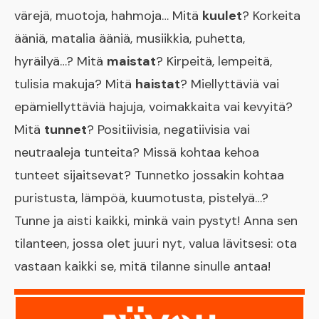
värejä, muotoja, hahmoja… Mitä
kuulet
? Korkeita
ääniä, matalia ääniä, musiikkia, puhetta,
hyräilyä…? Mitä
maistat
? Kirpeitä, lempeitä,
tulisia makuja? Mitä
haistat
? Miellyttäviä vai
epämiellyttäviä hajuja, voimakkaita vai kevyitä?
Mitä
tunnet
? Positiivisia, negatiivisia vai
neutraaleja tunteita? Missä kohtaa kehoa
tunteet sijaitsevat? Tunnetko jossakin kohtaa
puristusta, lämpöä, kuumotusta, pistelyä…?
Tunne ja aisti kaikki, minkä vain pystyt! Anna sen
tilanteen, jossa olet juuri nyt, valua lävitsesi: ota
vastaan kaikki se, mitä tilanne sinulle antaa!