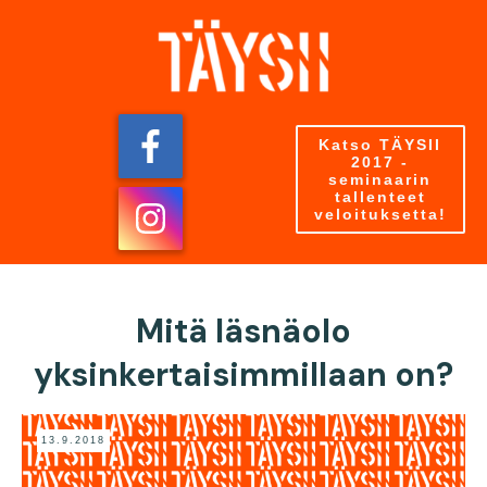
Katso TÄYSII
2017 -
seminaarin
tallenteet
veloituksetta!
Mitä läsnäolo
yksinkertaisimmillaan on?
13.9.2018