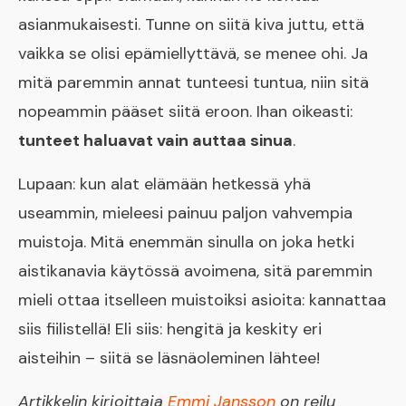
asianmukaisesti. Tunne on siitä kiva juttu, että
vaikka se olisi epämiellyttävä, se menee ohi. Ja
mitä paremmin annat tunteesi tuntua, niin sitä
nopeammin pääset siitä eroon. Ihan oikeasti:
tunteet haluavat vain auttaa sinua
.
Lupaan: kun alat elämään hetkessä yhä
useammin, mieleesi painuu paljon vahvempia
muistoja. Mitä enemmän sinulla on joka hetki
aistikanavia käytössä avoimena, sitä paremmin
mieli ottaa itselleen muistoiksi asioita: kannattaa
siis fiilistellä! Eli siis: hengitä ja keskity eri
aisteihin – siitä se läsnäoleminen lähtee!
Artikkelin kirjoittaja
Emmi Jansson
on reilu