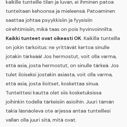
kaikille tunteille tilan ja luvan, ei ihminen patoa
tunteitaan kehoonsa ja mieleensä. Patoaminen
saattaa johtaa psyykkisiin ja fyysisiin
oirehtimisiin, mikä taas on pois hyvinvoinnilta.
Kaikki tunteet ovat oikeasti OK
. Kaikilla tunteilla
on jokin tarkoitus: ne yrittävät kertoa sinulle
jotakin tärkeää! Jos hermostut, voit olla varma,
että asia, josta hermostut, on sinulle tärkeä. Jos
tulet iloiseksi jostakin asiasta, voit olla varma,
että asia, josta iloitset, koskettaa sinua.
Tunteittesi kautta olet siis kosketuksissa
joihinkin todella tärkeisiin asioihin. Juuri tämän
takia läsnäoleva ote arjessa antaa tunteillesi
vallan olla juuri sitä, mitä ovat.