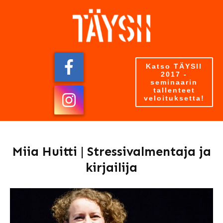
Katso TÄYSII
2017 -
seminaarin
tallenteet
veloituksetta!
Miia Huitti | Stressivalmentaja ja
kirjailija