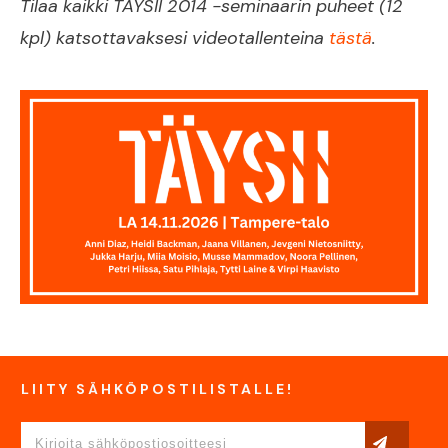
Tilaa kaikki TÄYSII 2014 -seminaarin puheet (12
kpl) katsottavaksesi videotallenteina
tästä
.
LIITY SÄHKÖPOSTILISTALLE!