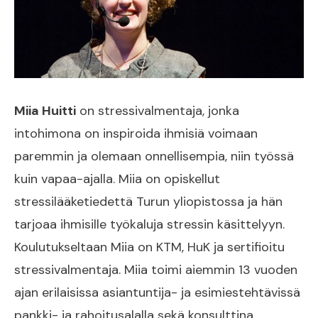
Miia Huitti
on stressivalmentaja, jonka
intohimona on inspiroida ihmisiä voimaan
paremmin ja olemaan onnellisempia, niin työssä
kuin vapaa-ajalla. Miia on opiskellut
stressilääketiedettä Turun yliopistossa ja hän
tarjoaa ihmisille työkaluja stressin käsittelyyn.
Koulutukseltaan Miia on KTM, HuK ja sertifioitu
stressivalmentaja. Miia toimi aiemmin 13 vuoden
ajan erilaisissa asiantuntija- ja esimiestehtävissä
pankki- ja rahoitusalalla sekä konsulttina