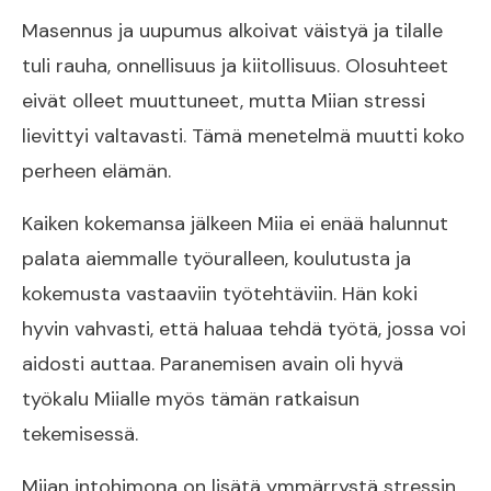
Masennus ja uupumus alkoivat väistyä ja tilalle
tuli rauha, onnellisuus ja kiitollisuus. Olosuhteet
eivät olleet muuttuneet, mutta Miian stressi
lievittyi valtavasti. Tämä menetelmä muutti koko
perheen elämän.
Kaiken kokemansa jälkeen Miia ei enää halunnut
palata aiemmalle työuralleen, koulutusta ja
kokemusta vastaaviin työtehtäviin. Hän koki
hyvin vahvasti, että haluaa tehdä työtä, jossa voi
aidosti auttaa. Paranemisen avain oli hyvä
työkalu Miialle myös tämän ratkaisun
tekemisessä.
Miian intohimona on lisätä ymmärrystä stressin