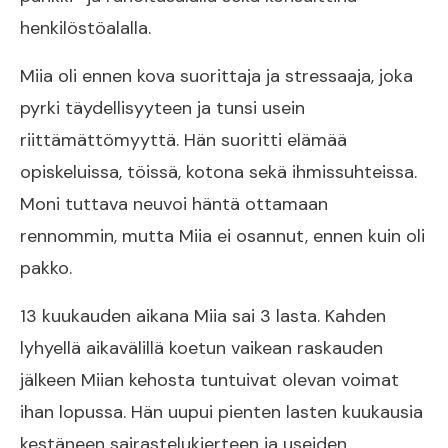
henkilöstöalalla.
Miia oli ennen kova suorittaja ja stressaaja, joka
pyrki täydellisyyteen ja tunsi usein
riittämättömyyttä. Hän suoritti elämää
opiskeluissa, töissä, kotona sekä ihmissuhteissa.
Moni tuttava neuvoi häntä ottamaan
rennommin, mutta Miia ei osannut, ennen kuin oli
pakko.
13 kuukauden aikana Miia sai 3 lasta. Kahden
lyhyellä aikavälillä koetun vaikean raskauden
jälkeen Miian kehosta tuntuivat olevan voimat
ihan lopussa. Hän uupui pienten lasten kuukausia
kestäneen sairastelukierteen ja useiden