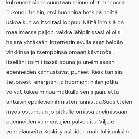
kulkeneet sinne suuntaan minne olet menossa.
Tukeudu heihin, etsi huonoina hetkinä heiltä
uskoa kun se itseltäsi loppuu. Näitä ihmisiä on
maailmassa paljon, vaikka lähipiirissäsi ei olisi
heistä yhtäkään. Internetin avulla saat heidän
vinkkinsä ja tsemppinsä omaan käyttöösi.
Itselläni toimii tässä apuna jo unelmissaan
edenneiden kannustavat puheet. Keskitän siis
tietoisesti energiani ja huomioni niihin jotka
voivat tukea minua matkalla sen sijaan, että
antaisin epäilevien ihmisten lannistaa.Suosittelen
myös ostamaan jo pitkälle omissa unelmissaan
edenneiden valmentajien palveluita. Viljele
voimalauseita. Keskity asioiden mahdollisuuksiin.