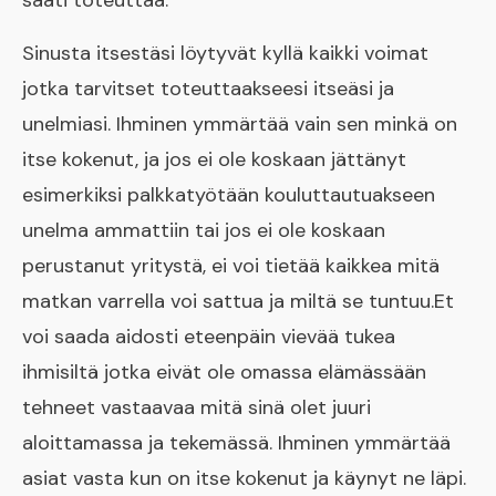
saati toteuttaa.
Sinusta itsestäsi löytyvät kyllä kaikki voimat
jotka tarvitset toteuttaakseesi itseäsi ja
unelmiasi. ​Ihminen ymmärtää vain sen minkä on
itse kokenut, ja jos ei ole koskaan jättänyt
esimerkiksi palkkatyötään kouluttautuakseen
unelma ammattiin tai jos ei ole koskaan
perustanut yritystä, ei voi tietää kaikkea mitä
matkan varrella voi sattua ja miltä se tuntuu.Et
voi saada aidosti eteenpäin vievää tukea
ihmisiltä jotka eivät ole omassa elämässään
tehneet vastaavaa mitä sinä olet juuri
aloittamassa ja tekemässä. Ihminen ymmärtää
asiat vasta kun on itse kokenut ja käynyt ne läpi.