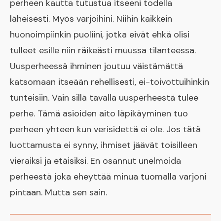
perheen kautta tutustua itseeni todella
läheisesti. Myös varjoihini. Niihin kaikkein
huonoimpiinkin puoliini, jotka eivät ehkä olisi
tulleet esille niin räikeästi muussa tilanteessa.
Uusperheessä ihminen joutuu väistämättä
katsomaan itseään rehellisesti, ei-toivottuihinkin
tunteisiin. Vain sillä tavalla uusperheestä tulee
perhe. Tämä asioiden aito läpikäyminen tuo
perheen yhteen kun verisidettä ei ole. Jos tätä
luottamusta ei synny, ihmiset jäävät toisilleen
vieraiksi ja etäisiksi. En osannut unelmoida
perheestä joka eheyttää minua tuomalla varjoni
pintaan. Mutta sen sain.