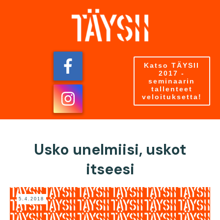
Katso TÄYSII
2017 -
seminaarin
tallenteet
veloituksetta!
Usko unelmiisi, uskot
itseesi
5.4.2018