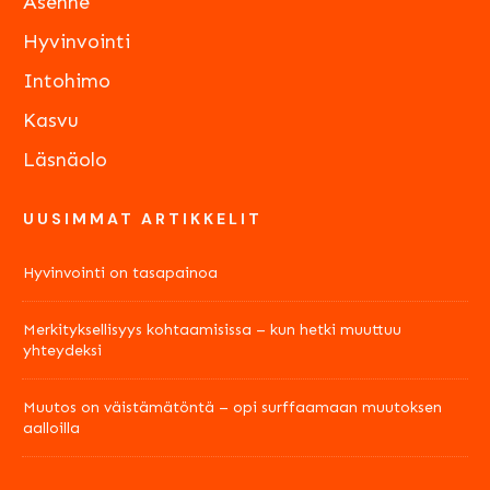
Asenne
Hyvinvointi
Intohimo
Kasvu
Läsnäolo
UUSIMMAT ARTIKKELIT
Hyvinvointi on tasapainoa
Merkityksellisyys kohtaamisissa – kun hetki muuttuu
yhteydeksi
Muutos on väistämätöntä – opi surffaamaan muutoksen
aalloilla