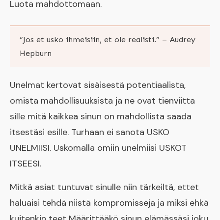
Luota mahdottomaan.
​”Jos et usko ihmeisiin, et ole realisti.” – Audrey
Hepburn
Unelmat kertovat sisäisestä potentiaalista,
omista mahdollisuuksista ja ne ovat tienviitta
sille mitä kaikkea sinun on mahdollista saada
itsestäsi esille. Turhaan ei sanota USKO
UNELMIISI. Uskomalla omiin unelmiisi USKOT
ITSEESI.
Mitkä asiat tuntuvat sinulle niin tärkeiltä, ettet
haluaisi tehdä niistä kompromisseja ja miksi ehkä
kuitenkin teet Määrittääkö sinun elämässäsi joku