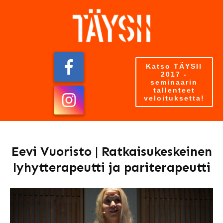
Katso TÄYSII
2017 -
seminaarin
tallenteet
veloituksetta!
Eevi Vuoristo | Ratkaisukeskeinen
lyhytterapeutti ja pariterapeutti