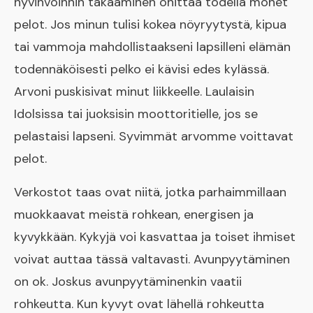
hyvinvoinnin takaaminen ohittaa todella monet
pelot. Jos minun tulisi kokea nöyryytystä, kipua
tai vammoja mahdollistaakseni lapsilleni elämän
todennäköisesti pelko ei kävisi edes kylässä.
Arvoni puskisivat minut liikkeelle. Laulaisin
Idolsissa tai juoksisin moottoritielle, jos se
pelastaisi lapseni. Syvimmät arvomme voittavat
pelot.
Verkostot taas ovat niitä, jotka parhaimmillaan
muokkaavat meistä rohkean, energisen ja
kyvykkään. Kykyjä voi kasvattaa ja toiset ihmiset
voivat auttaa tässä valtavasti. Avunpyytäminen
on ok. Joskus avunpyytäminenkin vaatii
rohkeutta. Kun kyvyt ovat lähellä rohkeutta