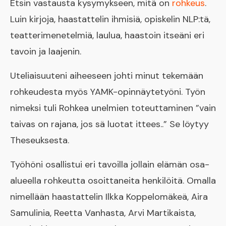
Etsin vastausta kysymykseen, mitä on
rohkeus
.
Luin kirjoja, haastattelin ihmisiä, opiskelin NLP:tä,
teatterimenetelmiä, laulua, haastoin itseäni eri
tavoin ja laajenin.
Uteliaisuuteni aiheeseen johti minut tekemään
rohkeudesta myös YAMK-opinnäytetyöni. Työn
nimeksi tuli Rohkea unelmien toteuttaminen ”vain
taivas on rajana, jos sä luotat ittees..” Se löytyy
Theseuksesta.
Työhöni osallistui eri tavoilla jollain elämän osa-
alueella rohkeutta osoittaneita henkilöitä. Omalla
nimellään haastattelin Ilkka Koppelomäkeä, Aira
Samulinia, Reetta Vanhasta, Arvi Martikaista,