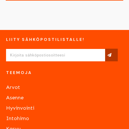
LIITY SÄHKÖPOSTILISTALLE!
TEEMOJA
Arvot
Asenne
Hyvinvointi
Intohimo
Kasvu