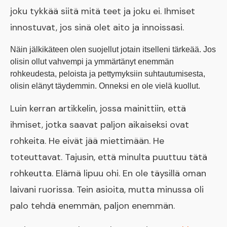
joku tykkää siitä mitä teet ja joku ei. Ihmiset
innostuvat, jos sinä olet aito ja innoissasi.
Näin jälkikäteen olen suojellut jotain itselleni tärkeää. Jos
olisin ollut vahvempi ja ymmärtänyt enemmän
rohkeudesta, peloista ja pettymyksiin suhtautumisesta,
olisin elänyt täydemmin. Onneksi en ole vielä kuollut.
Luin kerran artikkelin, jossa mainittiin, että
ihmiset, jotka saavat paljon aikaiseksi ovat
rohkeita. He eivät jää miettimään. He
toteuttavat. Tajusin, että minulta puuttuu tätä
rohkeutta. Elämä lipuu ohi. En ole täysillä oman
laivani ruorissa. Tein asioita, mutta minussa oli
palo tehdä enemmän, paljon enemmän.