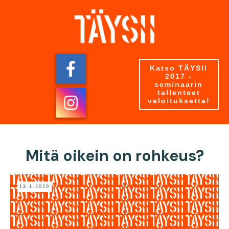
Katso TÄYSII
2017 -
seminaarin
tallenteet
veloituksetta!
Mitä oikein on rohkeus?
13.1.2020