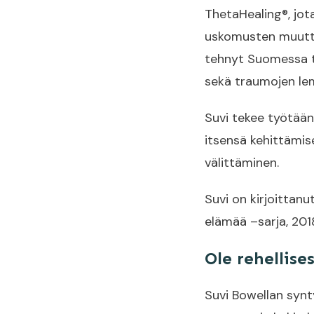
ThetaHealing®, jota
uskomusten muutta
tehnyt Suomessa t
sekä traumojen le
Suvi tekee työtään
itsensä kehittämise
välittäminen.
Suvi on kirjoittanu
elämää –sarja, 201
Ole rehellise
Suvi Bowellan synt