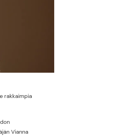
le rakkaimpia
idon
äjän Vianna