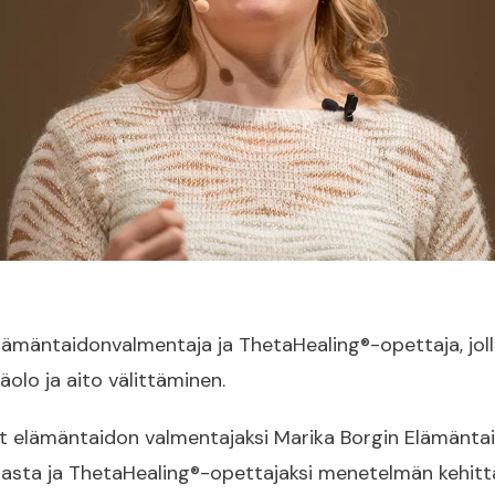
lämäntaidonvalmentaja ja ThetaHealing®-opettaja, jol
äolo ja aito välittäminen.
ut elämäntaidon valmentajaksi Marika Borgin Elämänta
sta ja ThetaHealing®-opettajaksi menetelmän kehitt