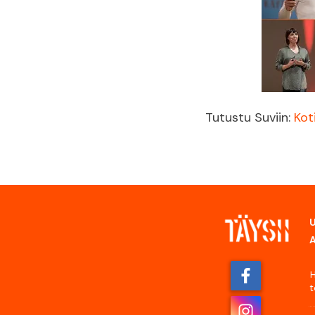
Tutustu Suviin:
Kot
H