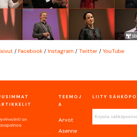
isivut
/
Facebook
/
Instagram
/
Twitter
/
YouTube
UUSIMMAT
TEEMOJ
LIITY SÄHKÖPO
ARTIKKELIT
A
Arvot
yvinvointi on
tasapainoa
Asenne