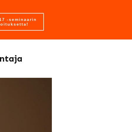
17 -seminaarin
loituksetta!
ntaja