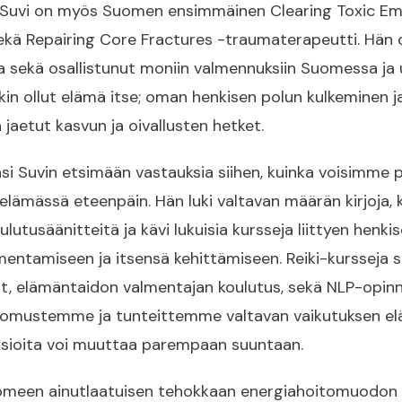
a. Suvi on myös Suomen ensimmäinen Clearing Toxic E
ekä Repairing Core Fractures -traumaterapeutti. Hän 
a sekä osallistunut moniin valmennuksiin Suomessa ja u
kin ollut elämä itse; oman henkisen polun kulkeminen j
jaetut kasvun ja oivallusten hetket.
si Suvin etsimään vastauksia siihen, kuinka voisimme 
elämässä eteenpäin. Hän luki valtavan määrän kirjoja, k
ulutusäänitteitä ja kävi lukuisia kursseja liittyen henki
entamiseen ja itsensä kehittämiseen. Reiki-kursseja s
t, elämäntaidon valmentajan koulutus, sekä NLP-opinn
mustemme ja tunteittemme valtavan vaikutuksen e
asioita voi muuttaa parempaan suuntaan.
omeen ainutlaatuisen tehokkaan energiahoitomuodon