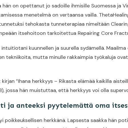
 hän on opettanut jo sadoille ihmisille Suomessa ja Vi
misessa menetelmä on vertaansa vailla. ThetaHealingi
unnetuksi tehokasta tunneterapiaa nimeltään Clearin
mpeään itsehoitoon tarkoitettua Repairing Core Frac
 intuitiotani kuunnellen ja suurella sydämellä. Maailma
n tekniikoita, mutta minulle rakkaimpia työkaluja ovat
t kirjan ”Ihana herkkyys – Rikasta elämää kaikilla aistei
8), jossa hän muistuttaa, että herkkyys voi olla superv
sti ja anteeksi pyytelemättä oma itses
yi poikkeuksellisen herkkänä. Lapsesta saakka hän pot