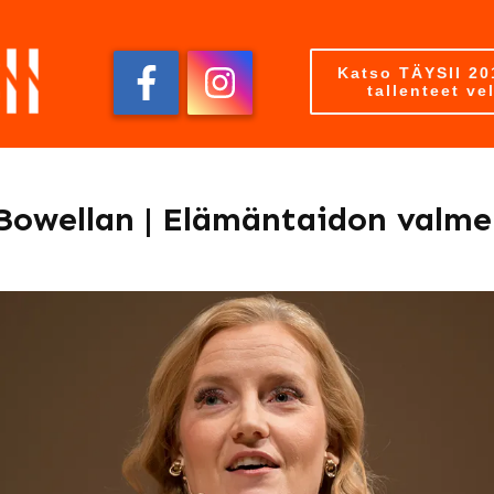
Katso TÄYSII 20
tallenteet ve
 Bowellan | Elämäntaidon valme