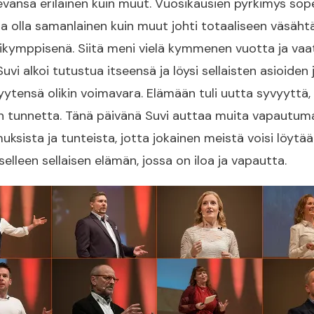
levansa erilainen kuin muut. Vuosikausien pyrkimys so
 olla samanlainen kuin muut johti totaaliseen väsäht
kymppisenä. Siitä meni vielä kymmenen vuotta ja vaat
vi alkoi tutustua itseensä ja löysi sellaisten asioiden j
ytensä olikin voimavara. Elämään tuli uutta syvyyttä, i
en tunnetta. Tänä päivänä Suvi auttaa muita vapautu
uksista ja tunteista, jotta jokainen meistä voisi löytää
tselleen sellaisen elämän, jossa on iloa ja vapautta.