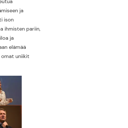
peutua
ämiseen ja
i ison
a ihmisten pariin,
loa ja
maan elämää
 omat uniikit