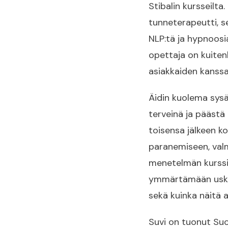
Stibalin kursseilt
tunneterapeutti, s
NLP:tä ja hypnoosi
opettaja on kuiten
asiakkaiden kanssa 
Äidin kuolema sysä
terveinä ja päästä 
toisensa jälkeen ko
paranemiseen, valm
menetelmän kurssi
ymmärtämään usko
sekä kuinka näitä 
Suvi on tuonut Su