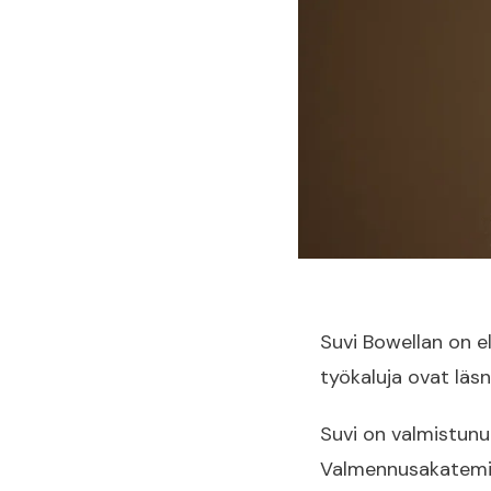
Suvi Bowellan on e
työkaluja ovat läsn
Suvi on valmistun
Valmennusakatemia