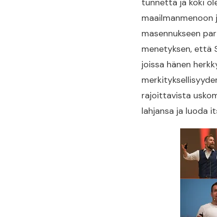
tunnetta ja koki o
maailmanmenoon ja
masennukseen pari
menetyksen, että Su
joissa hänen herkky
merkityksellisyyd
rajoittavista uskom
lahjansa ja luoda i