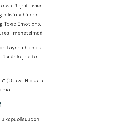
rossa. Rajoittavien
n lisäksi hän on
g Toxic Emotions,
tures -menetelmää.
 on täynnä hienoja
 läsnäolo ja aito
lla” (Otava, Hidasta
oima.
i
i ulkopuolisuuden