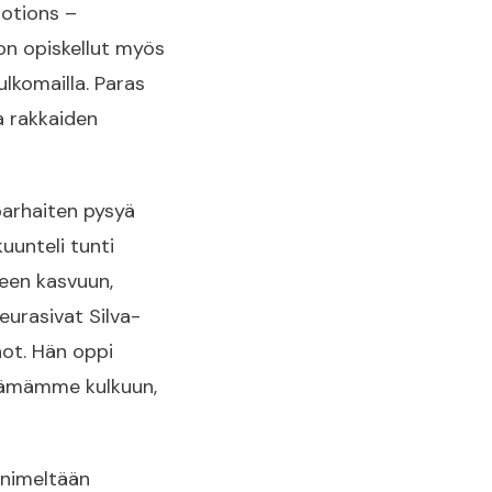
motions –
on opiskellut myös
lkomailla. Paras
a rakkaiden
parhaiten pysyä
uunteli tunti
seen kasvuun,
eurasivat Silva-
ot. Hän oppi
lämämme kulkuun,
 nimeltään