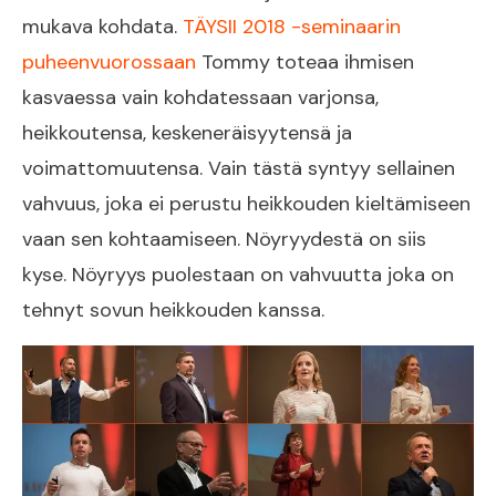
mukava kohdata.
TÄYSII 2018 -seminaarin
puheenvuorossaan
Tommy toteaa ihmisen
kasvaessa vain kohdatessaan varjonsa,
heikkoutensa, keskeneräisyytensä ja
voimattomuutensa. Vain tästä syntyy sellainen
vahvuus, joka ei perustu heikkouden kieltämiseen
vaan sen kohtaamiseen. Nöyryydestä on siis
kyse. Nöyryys puolestaan on vahvuutta joka on
tehnyt sovun heikkouden kanssa.