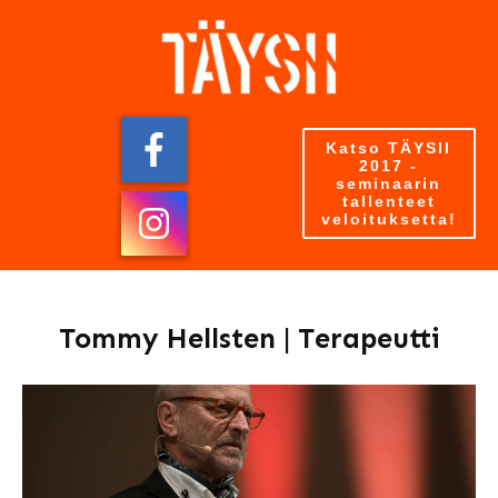
Katso TÄYSII
2017 -
seminaarin
tallenteet
veloituksetta!
Tommy Hellsten | Terapeutti