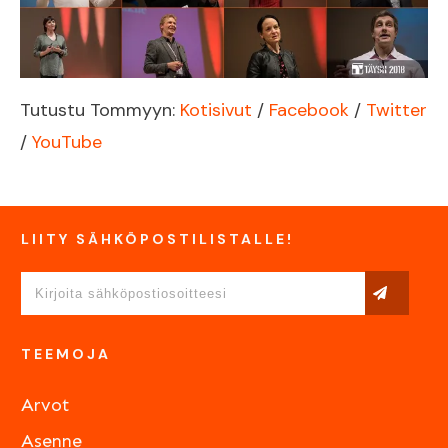
Tutustu Tommyyn:
Kotisivut
/
Facebook
/
Twitter
/
YouTube
LIITY SÄHKÖPOSTILISTALLE!
TEEMOJA
Arvot
Asenne