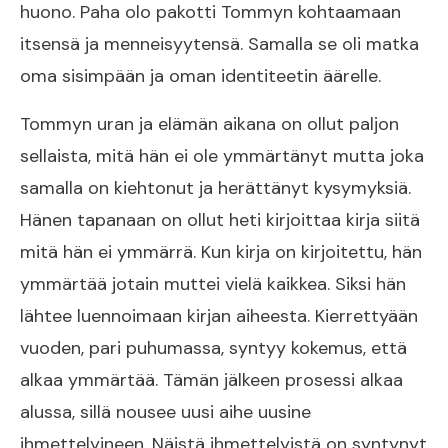
huono. Paha olo pakotti Tommyn kohtaamaan
itsensä ja menneisyytensä. Samalla se oli matka
oma sisimpään ja oman identiteetin äärelle.
Tommyn uran ja elämän aikana on ollut paljon
sellaista, mitä hän ei ole ymmärtänyt mutta joka
samalla on kiehtonut ja herättänyt kysymyksiä.
Hänen tapanaan on ollut heti kirjoittaa kirja siitä
mitä hän ei ymmärrä. Kun kirja on kirjoitettu, hän
ymmärtää jotain muttei vielä kaikkea. Siksi hän
lähtee luennoimaan kirjan aiheesta. Kierrettyään
vuoden, pari puhumassa, syntyy kokemus, että
alkaa ymmärtää. Tämän jälkeen prosessi alkaa
alussa, sillä nousee uusi aihe uusine
ihmettelyineen. Näistä ihmettelyistä on syntynyt