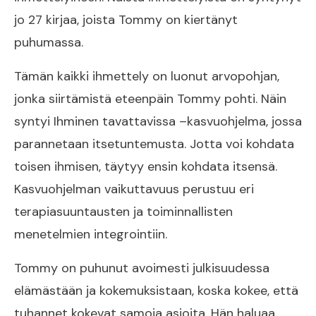
jo 27 kirjaa, joista Tommy on kiertänyt
puhumassa.
Tämän kaikki ihmettely on luonut arvopohjan,
jonka siirtämistä eteenpäin Tommy pohti. Näin
syntyi Ihminen tavattavissa –kasvuohjelma, jossa
parannetaan itsetuntemusta. Jotta voi kohdata
toisen ihmisen, täytyy ensin kohdata itsensä.
Kasvuohjelman vaikuttavuus perustuu eri
terapiasuuntausten ja toiminnallisten
menetelmien integrointiin.
Tommy on puhunut avoimesti julkisuudessa
elämästään ja kokemuksistaan, koska kokee, että
tuhannet kokevat samoja asioita. Hän haluaa