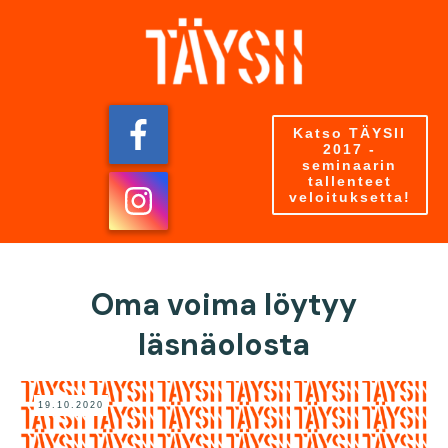
Katso TÄYSII
2017 -
seminaarin
tallenteet
veloituksetta!
Oma voima löytyy
läsnäolosta
19.10.2020