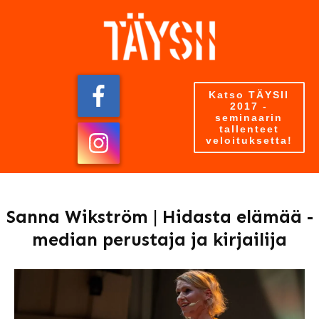
Katso TÄYSII
2017 -
seminaarin
tallenteet
veloituksetta!
Sanna Wikström | Hidasta elämää -
median perustaja ja kirjailija