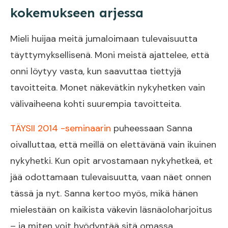
kokemukseen arjessa
Mieli huijaa meitä jumaloimaan tulevaisuutta
täyttymyksellisenä. Moni meistä ajattelee, että
onni löytyy vasta, kun saavuttaa tiettyjä
tavoitteita. Monet näkevätkin nykyhetken vain
välivaiheena kohti suurempia tavoitteita.
TÄYSII 2014 -seminaarin
puheessaan Sanna
oivalluttaa, että meillä on elettävänä vain ikuinen
nykyhetki. Kun opit arvostamaan nykyhetkeä, et
jää odottamaan tulevaisuutta, vaan näet onnen
tässä ja nyt. Sanna kertoo myös, mikä hänen
mielestään on kaikista väkevin läsnäoloharjoitus
– ja miten voit hyödyntää sitä omassa