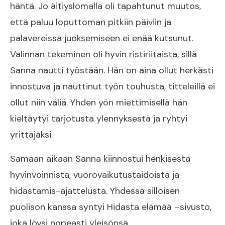
häntä. Jo äitiyslomalla oli tapahtunut muutos,
että paluu loputtoman pitkiin päiviin ja
palavereissa juoksemiseen ei enää kutsunut.
Valinnan tekeminen oli hyvin ristiriitaista, sillä
Sanna nautti työstään. Hän on aina ollut herkästi
innostuva ja nauttinut työn touhusta, titteleillä ei
ollut niin väliä. Yhden yön miettimisellä hän
kieltäytyi tarjotusta ylennyksestä ja ryhtyi
yrittäjäksi.
Samaan aikaan Sanna kiinnostui henkisestä
hyvinvoinnista, vuorovaikutustaidoista ja
hidastamis-ajattelusta. Yhdessä silloisen
puolison kanssa syntyi Hidasta elämää –sivusto,
joka löysi nopeasti yleisönsä.