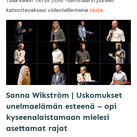
Tilaa kaikki TÄYSII 2016 -seminaarin puheet
katsottavaksesi videotallenteina
tästä
.
Sanna Wikström | Uskomukset
unelmaelämän esteenä – opi
kyseenalaistamaan mielesi
asettamat rajat