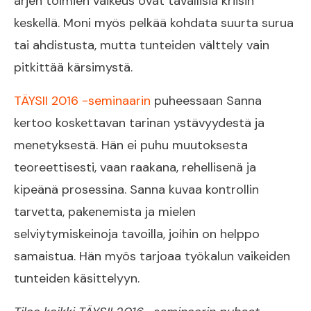
arjen toimien vaikeus ovat tavallisia kriisin
keskellä. Moni myös pelkää kohdata suurta surua
tai ahdistusta, mutta tunteiden välttely vain
pitkittää kärsimystä.
TÄYSII 2016 -seminaarin
puheessaan Sanna
kertoo koskettavan tarinan ystävyydestä ja
menetyksestä. Hän ei puhu muutoksesta
teoreettisesti, vaan raakana, rehellisenä ja
kipeänä prosessina. Sanna kuvaa kontrollin
tarvetta, pakenemista ja mielen
selviytymiskeinoja tavoilla, joihin on helppo
samaistua. Hän myös tarjoaa työkalun vaikeiden
tunteiden käsittelyyn.