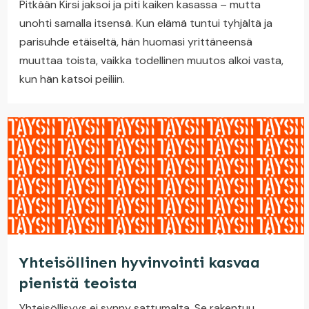
Pitkään Kirsi jaksoi ja piti kaiken kasassa – mutta
unohti samalla itsensä. Kun elämä tuntui tyhjältä ja
parisuhde etäiseltä, hän huomasi yrittäneensä
muuttaa toista, vaikka todellinen muutos alkoi vasta,
kun hän katsoi peiliin.
Yhteisöllinen hyvinvointi kasvaa
pienistä teoista
Yhteisöllisyys ei synny sattumalta. Se rakentuu