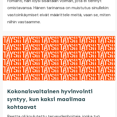
romahti, hän löysi sisältään voiman, jota ei tiennyt
omistavansa. Hänen tarinansa on muistutus sinullekin:
vastoinkäymiset eivät määrittele meitä, vaan se, miten
niihin vastaamme.
Kokonaisvaltainen hyvinvointi
syntyy, kun kaksi maailmaa
kohtaavat
Reetta oli koulutettu terveydenhoitaja, jonka työ