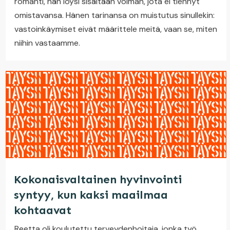
romahti, hän löysi sisältään voiman, jota ei tiennyt
omistavansa. Hänen tarinansa on muistutus sinullekin:
vastoinkäymiset eivät määrittele meitä, vaan se, miten
niihin vastaamme.
Kokonaisvaltainen hyvinvointi
syntyy, kun kaksi maailmaa
kohtaavat
Reetta oli koulutettu terveydenhoitaja, jonka työ