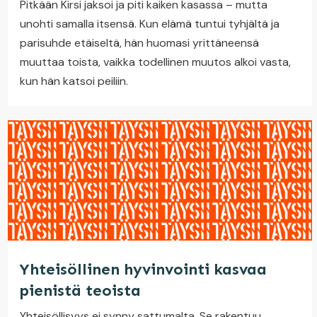
Pitkään Kirsi jaksoi ja piti kaiken kasassa – mutta
unohti samalla itsensä. Kun elämä tuntui tyhjältä ja
parisuhde etäiseltä, hän huomasi yrittäneensä
muuttaa toista, vaikka todellinen muutos alkoi vasta,
kun hän katsoi peiliin.
Yhteisöllinen hyvinvointi kasvaa
pienistä teoista
Yhteisöllisyys ei synny sattumalta. Se rakentuu